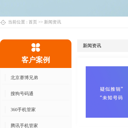
当前位置 :
首页
>>
新闻资讯
新闻资讯
客户案例
北京赛博兄弟
搜狗号码通
360手机管家
腾讯手机管家