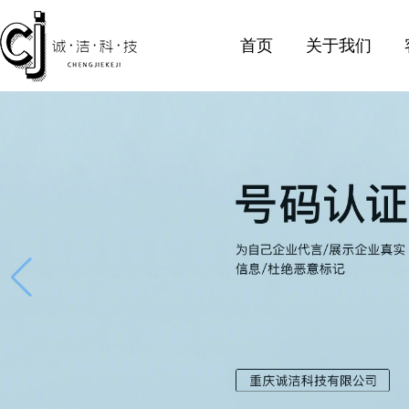
首页
关于我们