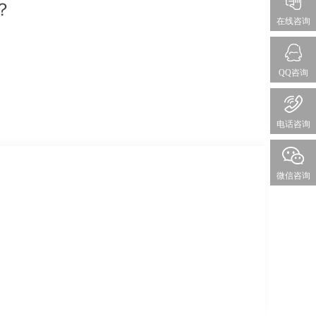
？
在线咨询
QQ咨询
电话咨询
微信咨询