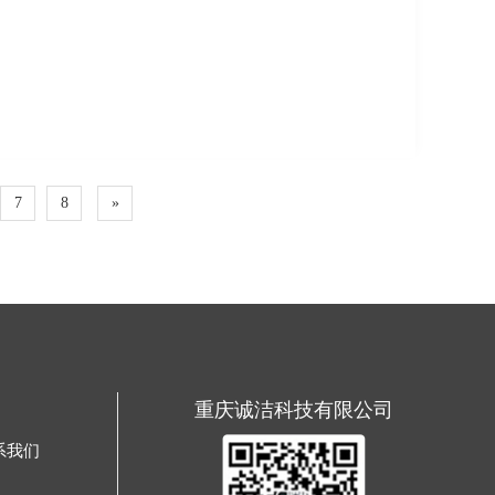
7
8
»
重庆诚洁科技有限公司
系我们