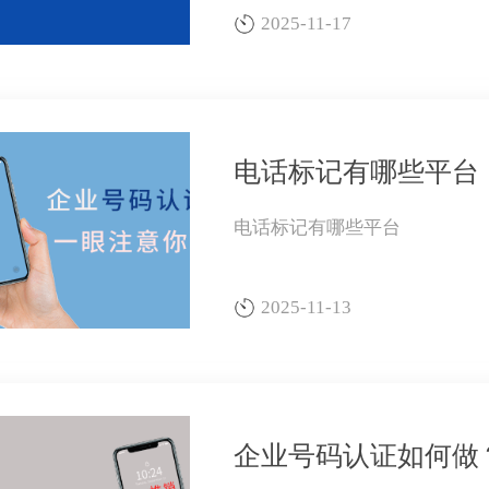
2025-11-17
电话标记有哪些平台
电话标记有哪些平台
2025-11-13
企业号码认证如何做