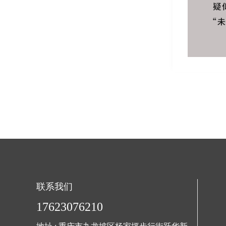
联系我们
17623076210