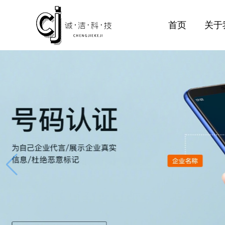
首页
关于