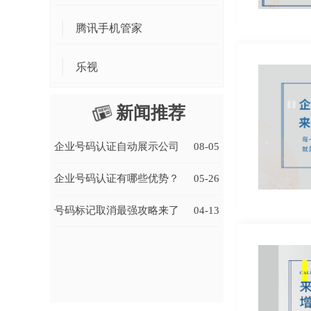
腾讯手机管家
乐视
新闻推荐
企业号码认证自动展示公司
08-05
名称有什么好处？
企业号码认证有哪些优势？
05-26
号码标记取消最强攻略来了
04-13