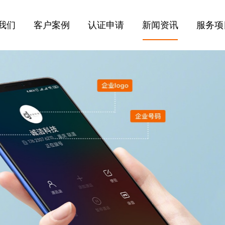
我们
客户案例
认证申请
新闻资讯
服务项