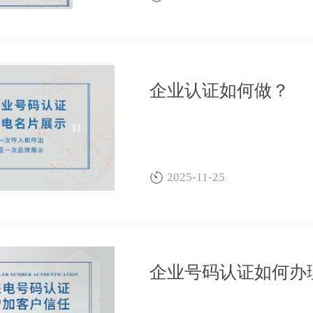
企业认证如何做？
2025-11-25
企业号码认证如何办