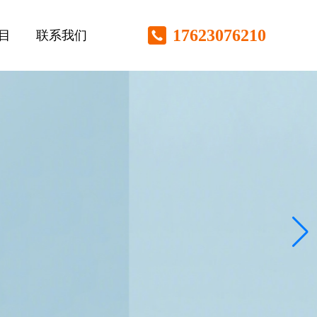
17623076210
目
联系我们